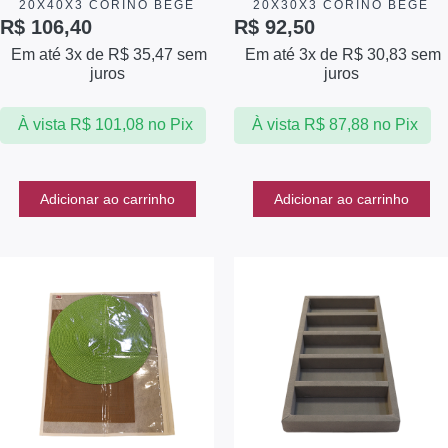
20X40X3 CORINO BEGE
20X30X3 CORINO BEGE
R$
106,40
R$
92,50
Em até 3x de
R$
35,47
sem
Em até 3x de
R$
30,83
sem
juros
juros
À vista
R$
101,08
no Pix
À vista
R$
87,88
no Pix
Adicionar ao carrinho
Adicionar ao carrinho