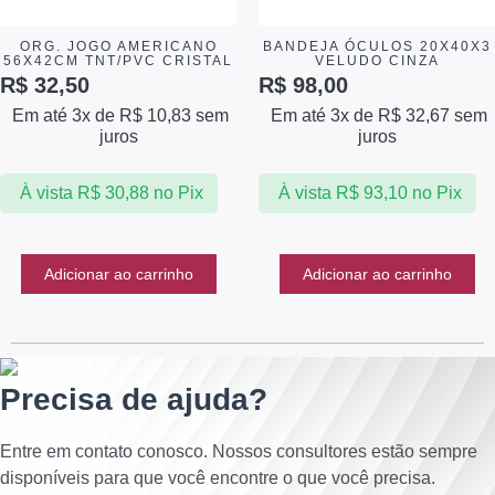
ORG. JOGO AMERICANO
BANDEJA ÓCULOS 20X40X3
56X42CM TNT/PVC CRISTAL
VELUDO CINZA
R$
32,50
R$
98,00
Em até 3x de
R$
10,83
sem
Em até 3x de
R$
32,67
sem
juros
juros
À vista
R$
30,88
no Pix
À vista
R$
93,10
no Pix
Adicionar ao carrinho
Adicionar ao carrinho
Precisa de ajuda?
Entre em contato conosco. Nossos consultores estão sempre
disponíveis para que você encontre o que você precisa.