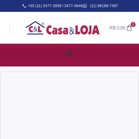
+55 (11) 3477-3939 / 3477-4848
(11) 96189-7497
0
R$
0,00