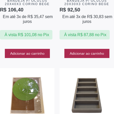
BANDEJA P/ ÓCULOS
BANDEJA P/ ÓCULOS
20X40X3 CORINO BEGE
20X30X3 CORINO BEGE
R$
106,40
R$
92,50
Em até 3x de
R$
35,47
sem
Em até 3x de
R$
30,83
sem
juros
juros
À vista
R$
101,08
no Pix
À vista
R$
87,88
no Pix
Adicionar ao carrinho
Adicionar ao carrinho