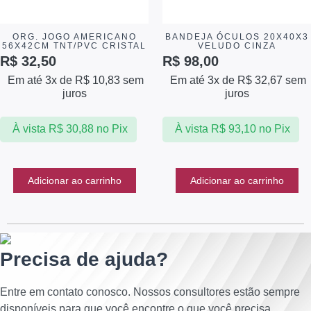
ORG. JOGO AMERICANO
BANDEJA ÓCULOS 20X40X3
56X42CM TNT/PVC CRISTAL
VELUDO CINZA
R$
32,50
R$
98,00
Em até 3x de
R$
10,83
sem
Em até 3x de
R$
32,67
sem
juros
juros
À vista
R$
30,88
no Pix
À vista
R$
93,10
no Pix
Adicionar ao carrinho
Adicionar ao carrinho
Precisa de ajuda?
Entre em contato conosco. Nossos consultores estão sempre
disponíveis para que você encontre o que você precisa.