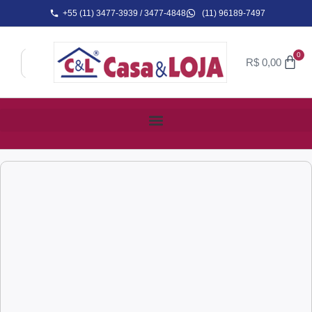
+55 (11) 3477-3939 / 3477-4848
(11) 96189-7497
0
R$
0,00