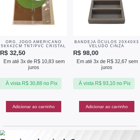
ORG. JOGO AMERICANO
BANDEJA ÓCULOS 20X40X3
56X42CM TNT/PVC CRISTAL
VELUDO CINZA
R$
32,50
R$
98,00
Em até 3x de
R$
10,83
sem
Em até 3x de
R$
32,67
sem
juros
juros
À vista
R$
30,88
no Pix
À vista
R$
93,10
no Pix
Adicionar ao carrinho
Adicionar ao carrinho