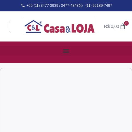
+55 (11) 3477-3939 / 3477-4848
(11) 96189-7497
0
R$
0,00