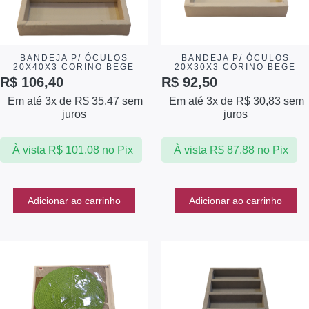
BANDEJA P/ ÓCULOS
BANDEJA P/ ÓCULOS
20X40X3 CORINO BEGE
20X30X3 CORINO BEGE
R$
106,40
R$
92,50
Em até 3x de
R$
35,47
sem
Em até 3x de
R$
30,83
sem
juros
juros
À vista
R$
101,08
no Pix
À vista
R$
87,88
no Pix
Adicionar ao carrinho
Adicionar ao carrinho