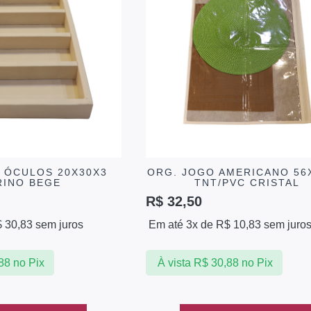
/ ÓCULOS 20X30X3
ORG. JOGO AMERICANO 56
RINO BEGE
TNT/PVC CRISTAL
R$
32,50
$
30,83
sem juros
Em até 3x de
R$
10,83
sem juro
88
no Pix
À vista
R$
30,88
no Pix