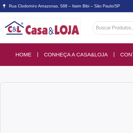
Rua Clodomiro Amazonas, 588 – Itaim Bibi – São Paulo/SP
HOME
CONHEÇA A CASA&LOJA
CON