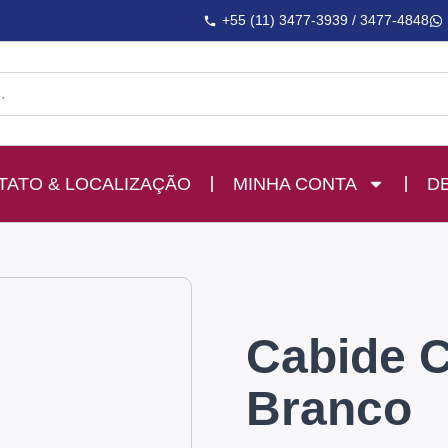
+55 (11) 3477-3939 / 3477-4848
TATO & LOCALIZAÇÃO
MINHA CONTA
D
Cabide C
Branco