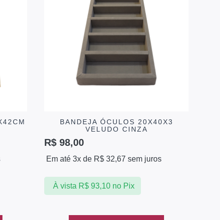
X42CM
BANDEJA ÓCULOS 20X40X3
VELUDO CINZA
R$
98,00
s
Em até 3x de
R$
32,67
sem juros
À vista
R$
93,10
no Pix