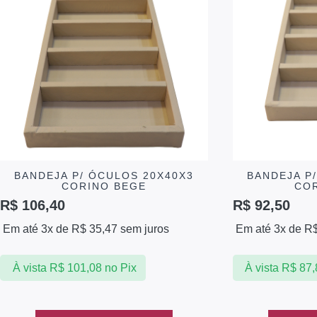
BANDEJA P/ ÓCULOS 20X40X3
BANDEJA P
CORINO BEGE
CO
R$
106,40
R$
92,50
Em até 3x de
R$
35,47
sem juros
Em até 3x de
R
À vista
R$
101,08
no Pix
À vista
R$
87,