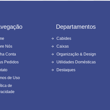
vegação
Departamentos
me
Cabides
re Nós
Caixas
ha Conta
Organização & Design
s Pedidos
Utilidades Domésticas
tato
Destaques
mos de Uso
ítica de
vacidade