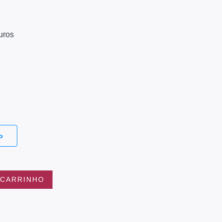
uros
o
 CARRINHO