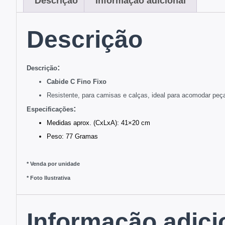
Descrição
Informação adicional
Descrição
:
Descriç
ão
Cabide
C Fino Fixo
Resistente, para camisas e calças, ideal para acomodar peça
:
Especificações
Medidas aprox. (CxLxA): 41×20 cm
Peso: 77 Gramas
* Venda por unidade
* Foto Ilustrativa
Informação adici