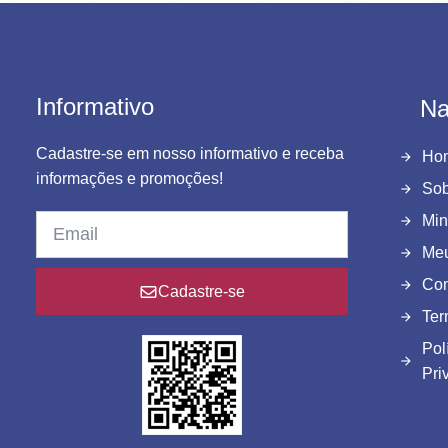
Informativo
Na
Cadastre-se em nosso informativo e receba
Ho
informações e promoções!
Sob
Min
Meu
Con
Cadastre-se
Ter
Pol
Pri