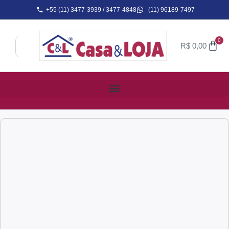
+55 (11) 3477-3939 / 3477-4848
(11) 96189-7497
0
R$
0,00