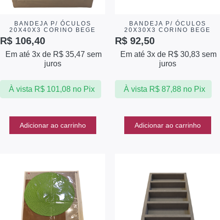
BANDEJA P/ ÓCULOS
BANDEJA P/ ÓCULOS
20X40X3 CORINO BEGE
20X30X3 CORINO BEGE
R$
106,40
R$
92,50
Em até 3x de
R$
35,47
sem
Em até 3x de
R$
30,83
sem
juros
juros
À vista
R$
101,08
no Pix
À vista
R$
87,88
no Pix
Adicionar ao carrinho
Adicionar ao carrinho