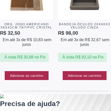
ORG. JOGO AMERICANO
BANDEJA ÓCULOS 20X40X3
56X42CM TNT/PVC CRISTAL
VELUDO CINZA
R$
32,50
R$
98,00
Em até 3x de
R$
10,83
sem
Em até 3x de
R$
32,67
sem
juros
juros
À vista
R$
30,88
no Pix
À vista
R$
93,10
no Pix
Adicionar ao carrinho
Adicionar ao carrinho
Precisa de ajuda?