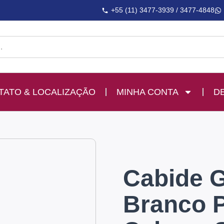
+55 (11) 3477-3939 / 3477-4848
TATO & LOCALIZAÇÃO
MINHA CONTA
D
Cabide G
Branco P