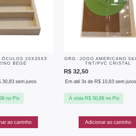
/ ÓCULOS 20X30X3
ORG. JOGO AMERICANO 56
RINO BEGE
TNT/PVC CRISTAL
R$
32,50
$
30,83
sem juros
Em até 3x de
R$
10,83
sem juro
88
no Pix
À vista
R$
30,88
no Pix
nar ao carrinho
Adicionar ao carrinho