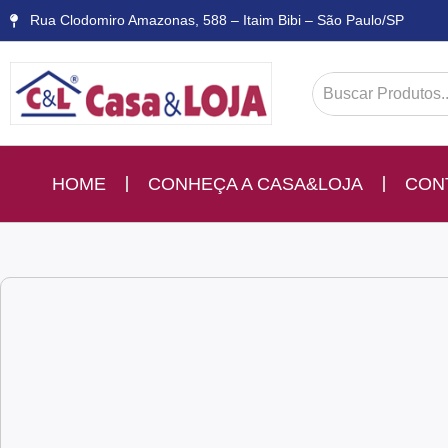
Rua Clodomiro Amazonas, 588 – Itaim Bibi – São Paulo/SP
HOME
CONHEÇA A CASA&LOJA
CON