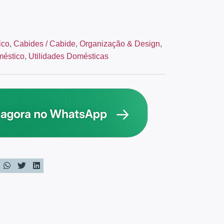
ico
,
Cabides / Cabide
,
Organização & Design
,
méstico
,
Utilidades Domésticas