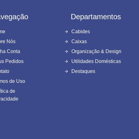
vegação
Departamentos
me
Cabides
re Nós
Caixas
ha Conta
Organização & Design
s Pedidos
Utilidades Domésticas
tato
Destaques
mos de Uso
ítica de
vacidade