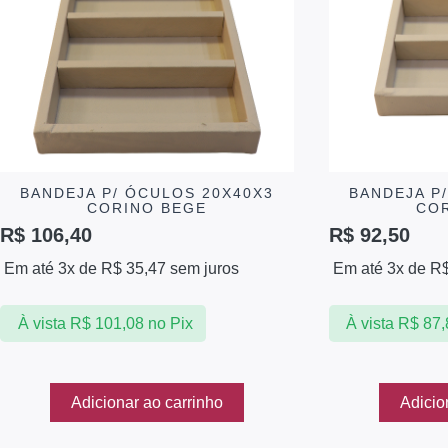
BANDEJA P/ ÓCULOS 20X40X3
BANDEJA P
CORINO BEGE
CO
R$
106,40
R$
92,50
Em até 3x de
R$
35,47
sem juros
Em até 3x de
R
À vista
R$
101,08
no Pix
À vista
R$
87,
Adicionar ao carrinho
Adicio