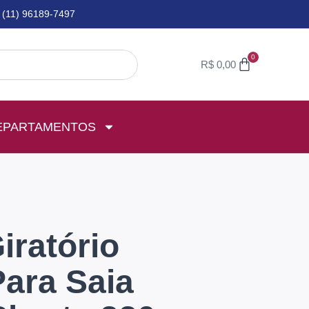
(11) 96189-7497
0
R$
0,00
EPARTAMENTOS
iratório
ara Saia