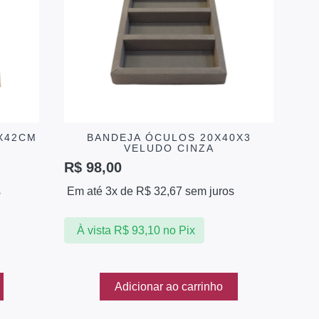
X42CM
BANDEJA ÓCULOS 20X40X3
VELUDO CINZA
R$
98,00
s
Em até 3x de
R$
32,67
sem juros
À vista
R$
93,10
no Pix
Adicionar ao carrinho