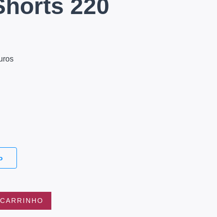
Shorts 220
uros
o
 CARRINHO