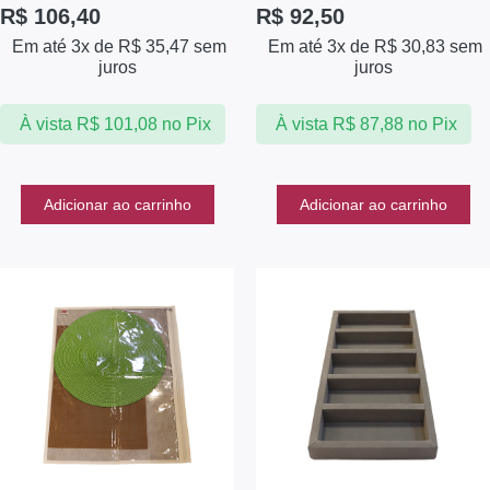
R$
106,40
R$
92,50
Em até 3x de
R$
35,47
sem
Em até 3x de
R$
30,83
sem
juros
juros
À vista
R$
101,08
no Pix
À vista
R$
87,88
no Pix
Adicionar ao carrinho
Adicionar ao carrinho