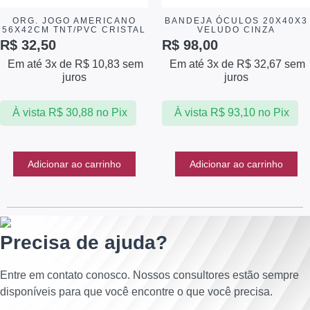
ORG. JOGO AMERICANO
BANDEJA ÓCULOS 20X40X3
56X42CM TNT/PVC CRISTAL
VELUDO CINZA
R$
32,50
R$
98,00
Em até 3x de
R$
10,83
sem
Em até 3x de
R$
32,67
sem
juros
juros
À vista
R$
30,88
no Pix
À vista
R$
93,10
no Pix
Adicionar ao carrinho
Adicionar ao carrinho
Precisa de ajuda?
Entre em contato conosco. Nossos consultores estão sempre
disponíveis para que você encontre o que você precisa.