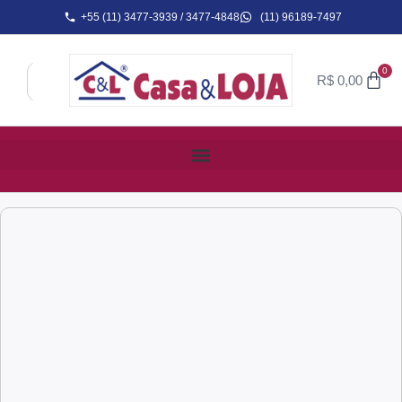
+55 (11) 3477-3939 / 3477-4848
(11) 96189-7497
0
R$
0,00