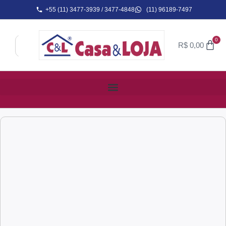
+55 (11) 3477-3939 / 3477-4848
(11) 96189-7497
0
R$
0,00