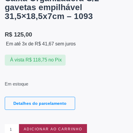
gavetas empilhável
31,5×18,5x7cm – 1093
R$
125,00
Em até 3x de
R$
41,67
sem juros
À vista
R$
118,75
no Pix
Em estoque
Detalhes do parcelamento
ADICIONAR AO CARRINHO