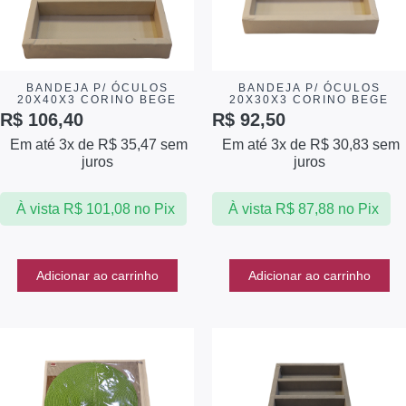
BANDEJA P/ ÓCULOS
BANDEJA P/ ÓCULOS
20X40X3 CORINO BEGE
20X30X3 CORINO BEGE
R$
106,40
R$
92,50
Em até 3x de
R$
35,47
sem
Em até 3x de
R$
30,83
sem
juros
juros
À vista
R$
101,08
no Pix
À vista
R$
87,88
no Pix
Adicionar ao carrinho
Adicionar ao carrinho