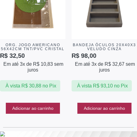
ORG. JOGO AMERICANO
BANDEJA ÓCULOS 20X40X3
56X42CM TNT/PVC CRISTAL
VELUDO CINZA
R$
32,50
R$
98,00
Em até 3x de
R$
10,83
sem
Em até 3x de
R$
32,67
sem
juros
juros
À vista
R$
30,88
no Pix
À vista
R$
93,10
no Pix
Adicionar ao carrinho
Adicionar ao carrinho