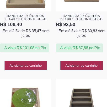
BANDEJA P/ ÓCULOS
BANDEJA P/ ÓCULOS
20X40X3 CORINO BEGE
20X30X3 CORINO BEGE
R$
106,40
R$
92,50
Em até 3x de
R$
35,47
sem
Em até 3x de
R$
30,83
sem
juros
juros
À vista
R$
101,08
no Pix
À vista
R$
87,88
no Pix
Adicionar ao carrinho
Adicionar ao carrinho