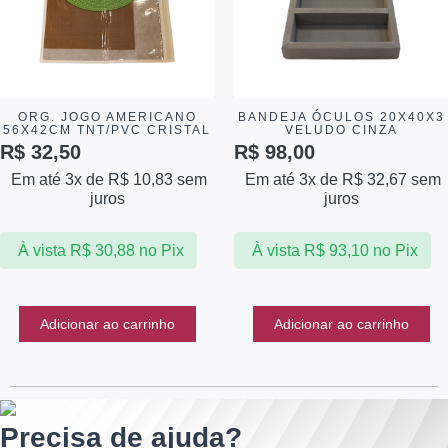
ORG. JOGO AMERICANO
BANDEJA ÓCULOS 20X40X3
56X42CM TNT/PVC CRISTAL
VELUDO CINZA
R$
32,50
R$
98,00
Em até 3x de
R$
10,83
sem
Em até 3x de
R$
32,67
sem
juros
juros
À vista
R$
30,88
no Pix
À vista
R$
93,10
no Pix
Adicionar ao carrinho
Adicionar ao carrinho
Precisa de ajuda?