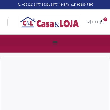
+55 (11) 3477-3939 / 3477-4848
(11) 96189-7497
0
R$
0,00