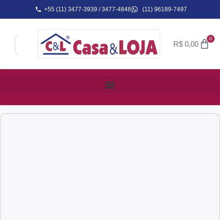
+55 (11) 3477-3939 / 3477-4848
(11) 96189-7497
0
R$
0,00