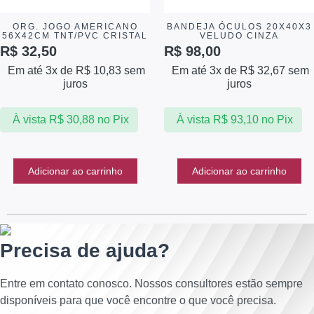
ORG. JOGO AMERICANO
BANDEJA ÓCULOS 20X40X3
56X42CM TNT/PVC CRISTAL
VELUDO CINZA
R$
32,50
R$
98,00
Em até 3x de
R$
10,83
sem
Em até 3x de
R$
32,67
sem
juros
juros
À vista
R$
30,88
no Pix
À vista
R$
93,10
no Pix
Adicionar ao carrinho
Adicionar ao carrinho
Precisa de ajuda?
Entre em contato conosco. Nossos consultores estão sempre
disponíveis para que você encontre o que você precisa.