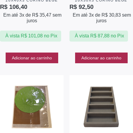
20X40X3 CORINO BEGE
20X30X3 CORINO BEGE
R$
106,40
R$
92,50
Em até 3x de
R$
35,47
sem
Em até 3x de
R$
30,83
sem
juros
juros
À vista
R$
101,08
no Pix
À vista
R$
87,88
no Pix
Adicionar ao carrinho
Adicionar ao carrinho