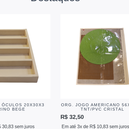
/ ÓCULOS 20X30X3
ORG. JOGO AMERICANO 56
RINO BEGE
TNT/PVC CRISTAL
R$
32,50
$
30,83
sem juros
Em até 3x de
R$
10,83
sem juro