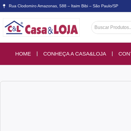
Rua Clodomiro Amazonas, 588 – Itaim Bibi – São Paulo/SP
HOME
CONHEÇA A CASA&LOJA
CON