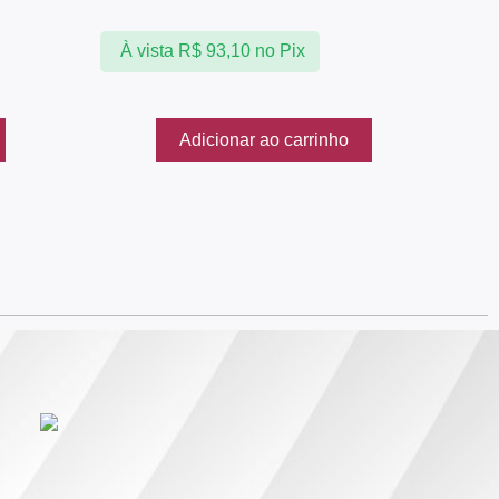
À vista
R$
93,10
no Pix
Adicionar ao carrinho