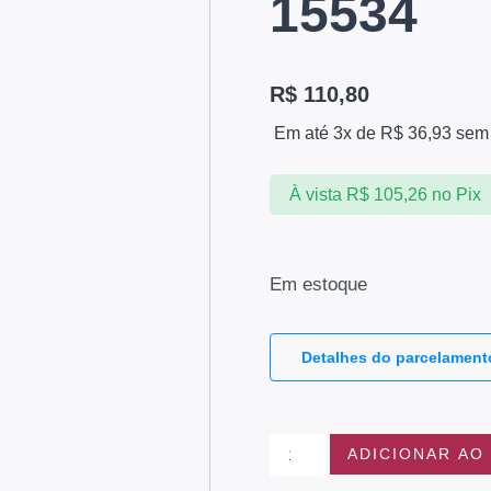
15534
R$
110,80
Em até 3x de
R$
36,93
sem 
À vista
R$
105,26
no Pix
Em estoque
Detalhes do parcelament
ADICIONAR AO