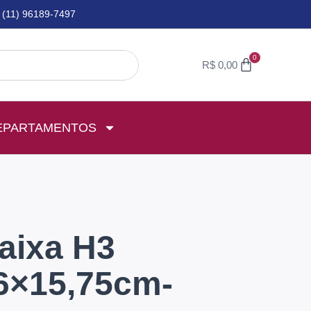
(11) 96189-7497
0
R$
0,00
EPARTAMENTOS
aixa H3
6×15,75cm-