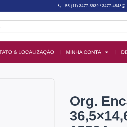
+55 (11) 3477-3939 / 3477-4848
TATO & LOCALIZAÇÃO
MINHA CONTA
D
Org. Enc
36,5×14,