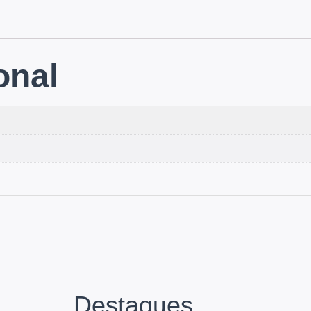
onal
Destaques