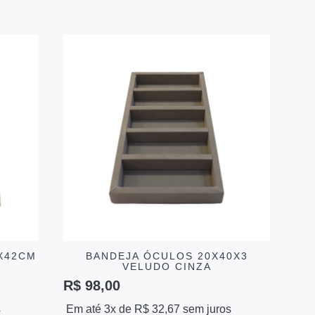
X42CM
BANDEJA ÓCULOS 20X40X3
VELUDO CINZA
R$
98,00
s
Em até 3x de
R$
32,67
sem juros