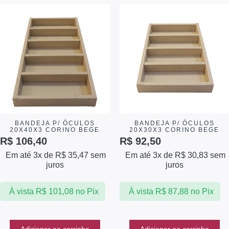
BANDEJA P/ ÓCULOS
BANDEJA P/ ÓCULOS
20X40X3 CORINO BEGE
20X30X3 CORINO BEGE
R$
106,40
R$
92,50
Em até 3x de
R$
35,47
sem
Em até 3x de
R$
30,83
sem
juros
juros
À vista
R$
101,08
no Pix
À vista
R$
87,88
no Pix