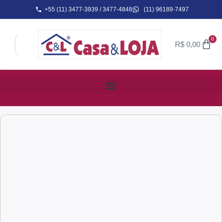
+55 (11) 3477-3939 / 3477-4848
(11) 96189-7497
0
R$
0,00