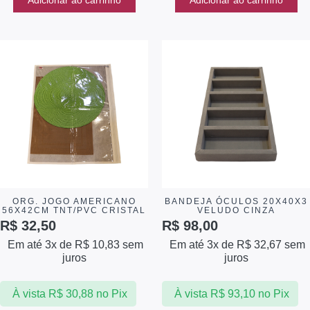
Adicionar ao carrinho
Adicionar ao carrinho
ORG. JOGO AMERICANO
BANDEJA ÓCULOS 20X40X3
56X42CM TNT/PVC CRISTAL
VELUDO CINZA
R$
32,50
R$
98,00
Em até 3x de
R$
10,83
sem
Em até 3x de
R$
32,67
sem
juros
juros
À vista
R$
30,88
no Pix
À vista
R$
93,10
no Pix