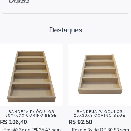
avaliação.
Destaques
BANDEJA P/ ÓCULOS
BANDEJA P/ ÓCULOS
20X40X3 CORINO BEGE
20X30X3 CORINO BEGE
R$
106,40
R$
92,50
Em até 3x de
R$
35,47
sem
Em até 3x de
R$
30,83
sem