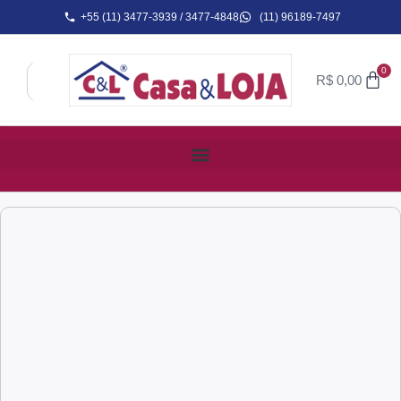
+55 (11) 3477-3939 / 3477-4848
(11) 96189-7497
0
R$
0,00