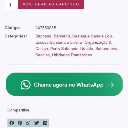
ADICIONAR AO CARRINHO
Código:
24755003B
Categorias:
Bancada
,
Banheiro
,
Destaque Casa e Loja
,
Escova Sanitária e Lixeira
,
Organização &
Design
,
Porta Sabonete Líquido
,
Saboneteira
,
Sacolas
,
Utilidades Domésticas
Compartilhe