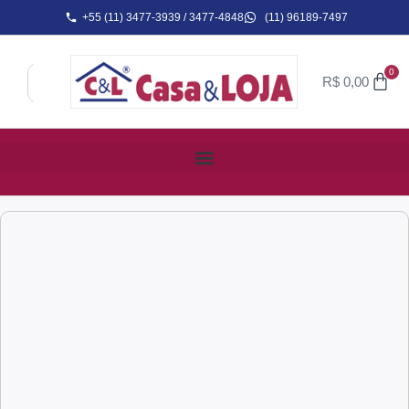
+55 (11) 3477-3939 / 3477-4848
(11) 96189-7497
0
R$
0,00