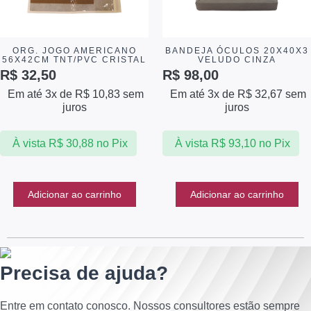
ORG. JOGO AMERICANO
BANDEJA ÓCULOS 20X40X3
56X42CM TNT/PVC CRISTAL
VELUDO CINZA
R$
32,50
R$
98,00
Em até 3x de
R$
10,83
sem
Em até 3x de
R$
32,67
sem
juros
juros
À vista
R$
30,88
no Pix
À vista
R$
93,10
no Pix
Adicionar ao carrinho
Adicionar ao carrinho
Precisa de ajuda?
Entre em contato conosco. Nossos consultores estão sempre