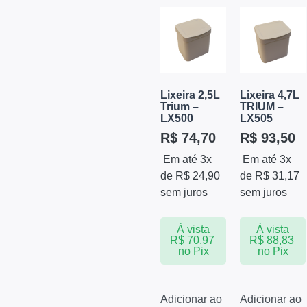
Lixeira 2,5L
Lixeira 4,7L
Trium –
TRIUM –
LX500
LX505
R$
74,70
R$
93,50
Em até 3x
Em até 3x
de
R$
24,90
de
R$
31,17
sem juros
sem juros
À vista
À vista
R$
70,97
R$
88,83
no Pix
no Pix
Adicionar ao
Adicionar ao