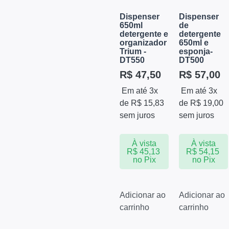
Dispenser
Dispenser
650ml
de
detergente e
detergente
organizador
650ml e
Trium -
esponja-
DT550
DT500
R$
47,50
R$
57,00
Em até 3x
Em até 3x
de
R$
15,83
de
R$
19,00
sem juros
sem juros
À vista
À vista
R$
45,13
R$
54,15
no Pix
no Pix
Adicionar ao
Adicionar ao
carrinho
carrinho