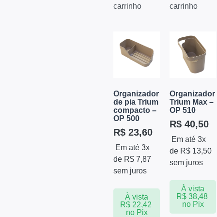
carrinho
carrinho
Organizador
Organizador
de pia Trium
Trium Max –
compacto –
OP 510
OP 500
R$
40,50
R$
23,60
Em até 3x
Em até 3x
de
R$
13,50
de
R$
7,87
sem juros
sem juros
À vista
R$
38,48
À vista
no Pix
R$
22,42
no Pix