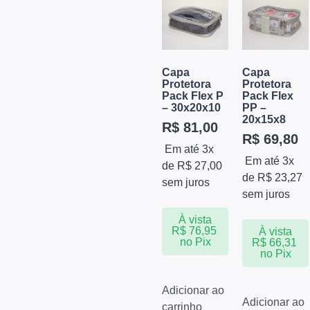
Capa
Capa
Protetora
Protetora
Pack Flex P
Pack Flex
– 30x20x10
PP –
20x15x8
R$
81,00
R$
69,80
Em até 3x
Em até 3x
de
R$
27,00
de
R$
23,27
sem juros
sem juros
À vista
R$
76,95
À vista
no Pix
R$
66,31
no Pix
Adicionar ao
Adicionar ao
carrinho