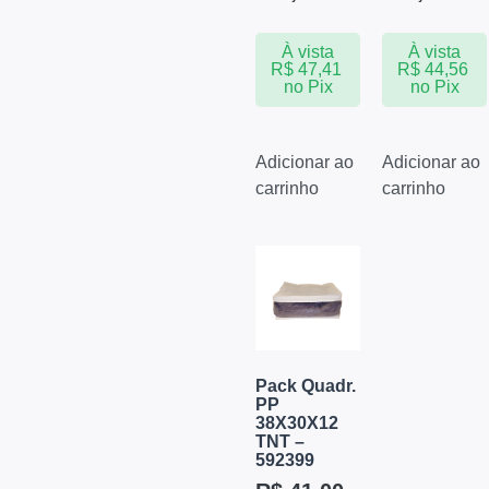
À vista
À vista
R$
47,41
R$
44,56
no Pix
no Pix
Adicionar ao
Adicionar ao
carrinho
carrinho
Pack Quadr.
PP
38X30X12
TNT –
592399