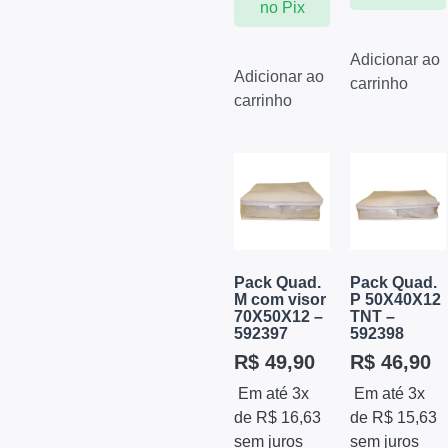
no Pix
Adicionar ao
Adicionar ao
carrinho
carrinho
Pack Quad.
Pack Quad.
M com visor
P 50X40X12
70X50X12 –
TNT –
592397
592398
R$
49,90
R$
46,90
Em até 3x
Em até 3x
de
R$
16,63
de
R$
15,63
sem juros
sem juros