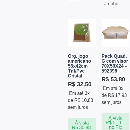
carrinho
Org. jogo
Pack Quad.
americano
G com visor
56x42cm
70X50X24 –
Tnt/Pvc
592396
Cristal
R$
53,80
R$
32,50
Em até 3x
Em até 3x
de
R$
17,93
de
R$
10,83
sem juros
sem juros
À vista
R$
51,11
À vista
no Pix
R$
30,88