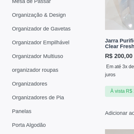
Mesa de Passar
Organização & Design
Organizador de Gavetas
Jarra Purif
Organizador Empilhável
Clear Fres
R$
200,00
Organizador Multiuso
Em até 3x d
organizador roupas
juros
Organizadores
À vista
R$
Organizadores de Pia
Panelas
Adicionar a
Porta Algodão