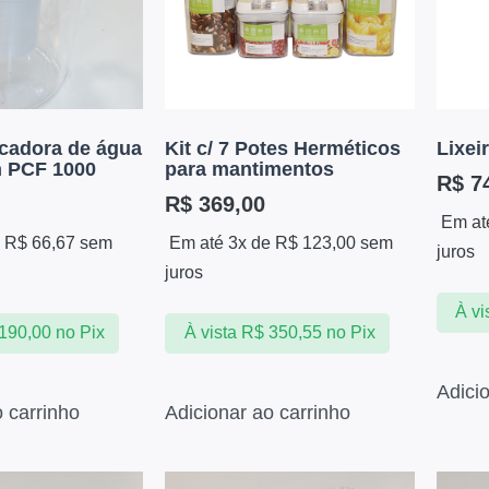
icadora de água
Kit c/ 7 Potes Herméticos
Lixei
h PCF 1000
para mantimentos
R$
74
R$
369,00
Em at
e
R$
66,67
sem
Em até 3x de
R$
123,00
sem
juros
juros
À vi
190,00
no Pix
À vista
R$
350,55
no Pix
Adici
o carrinho
Adicionar ao carrinho