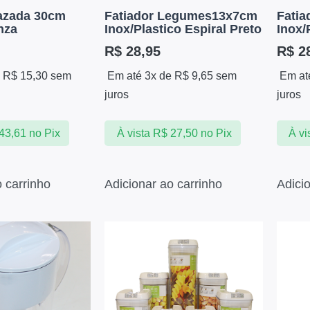
azada 30cm
Fatiador Legumes13x7cm
Fati
nza
Inox/Plastico Espiral Preto
Inox/
R$
28,95
R$
28
e
R$
15,30
sem
Em até 3x de
R$
9,65
sem
Em at
juros
juros
43,61
no Pix
À vista
R$
27,50
no Pix
À vi
o carrinho
Adicionar ao carrinho
Adici