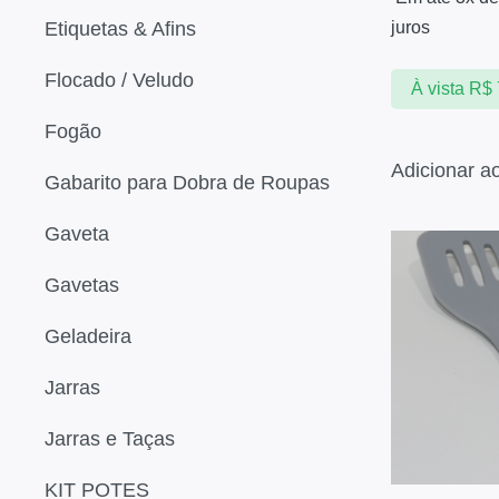
juros
Etiquetas & Afins
Flocado / Veludo
À vista
R$
Fogão
Adicionar a
Gabarito para Dobra de Roupas
Gaveta
Gavetas
Geladeira
Jarras
Jarras e Taças
KIT POTES