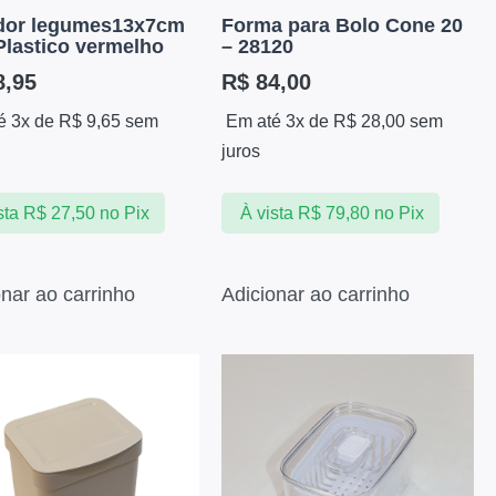
ador legumes13x7cm
Forma para Bolo Cone 20
Plastico vermelho
– 28120
,95
R$
84,00
é 3x de
R$
9,65
sem
Em até 3x de
R$
28,00
sem
juros
sta
R$
27,50
no Pix
À vista
R$
79,80
no Pix
onar ao carrinho
Adicionar ao carrinho