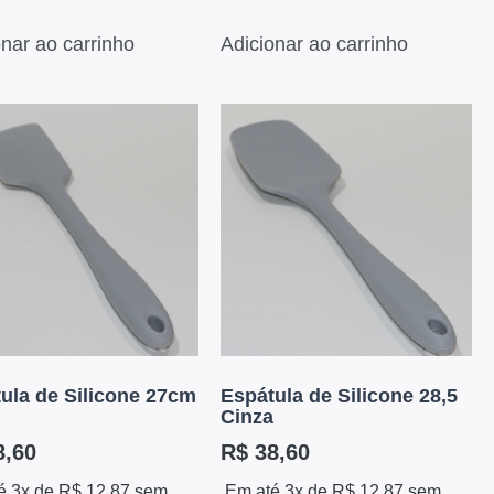
onar ao carrinho
Adicionar ao carrinho
ula de Silicone 27cm
Espátula de Silicone 28,5
Cinza
,60
R$
38,60
é 3x de
R$
12,87
sem
Em até 3x de
R$
12,87
sem