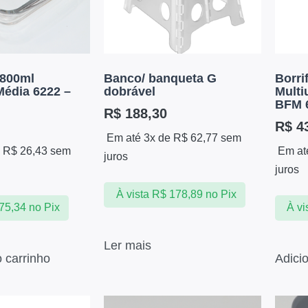
1800ml
Banco/ banqueta G
Borri
édia 6222 –
dobrável
Multi
BFM 
R$
188,30
R$
43
Em até 3x de
R$
62,77
sem
e
R$
26,43
sem
Em at
juros
juros
À vista
R$
178,89
no Pix
75,34
no Pix
À vi
Ler mais
o carrinho
Adici