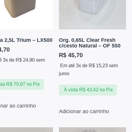
ra 2,5L Trium – LX500
Org. 0,65L Clear Fresh
c/cesto Natural – OF 550
,70
R$
45,70
é 3x de
R$
24,90
sem
Em até 3x de
R$
15,23
sem
juros
sta
R$
70,97
no Pix
À vista
R$
43,42
no Pix
onar ao carrinho
Adicionar ao carrinho