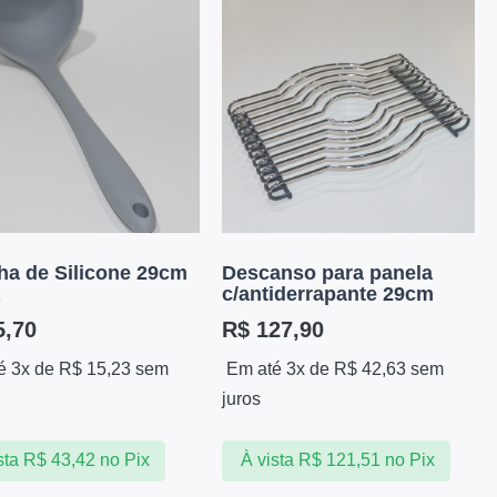
a de Silicone 29cm
Descanso para panela
c/antiderrapante 29cm
,70
R$
127,90
é 3x de
R$
15,23
sem
Em até 3x de
R$
42,63
sem
juros
sta
R$
43,42
no Pix
À vista
R$
121,51
no Pix