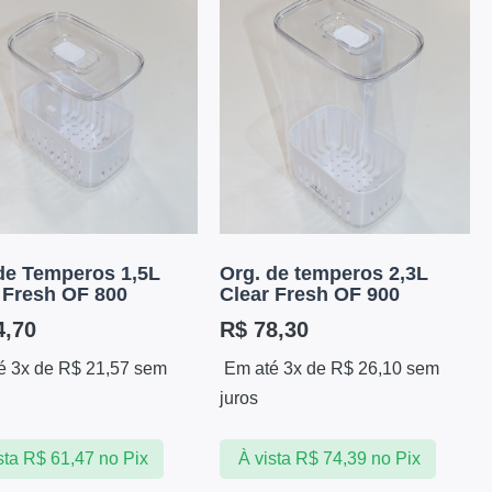
de Temperos 1,5L
Org. de temperos 2,3L
 Fresh OF 800
Clear Fresh OF 900
,70
R$
78,30
é 3x de
R$
21,57
sem
Em até 3x de
R$
26,10
sem
juros
sta
R$
61,47
no Pix
À vista
R$
74,39
no Pix