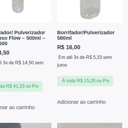
fador/ Pulverizador
Borrifador/Pulverizador
uso Flow – 500ml –
580ml
600
R$
16,00
,50
Em até 3x de
R$
5,33
sem
é 3x de
R$
14,50
sem
juros
À vista
R$
15,20
no Pix
sta
R$
41,33
no Pix
Adicionar ao carrinho
onar ao carrinho