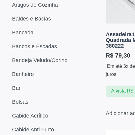
Artigos de Cozinha
Baldes e Bacias
Bancada
Assadeira
Quadrada M
380222
Bancos e Escadas
R$
79,30
Bandeja Veludo/Corino
Em até 3x d
Banheiro
juros
Bar
À vista
R$
Bolsas
Adicionar a
Cabide Acrílico
Cabide Anti Furto