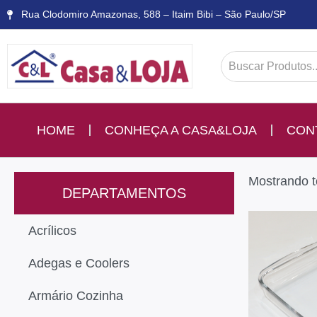
Rua Clodomiro Amazonas, 588 – Itaim Bibi – São Paulo/SP
HOME
CONHEÇA A CASA&LOJA
CON
Mostrando t
DEPARTAMENTOS
Acrílicos
Adegas e Coolers
Armário Cozinha