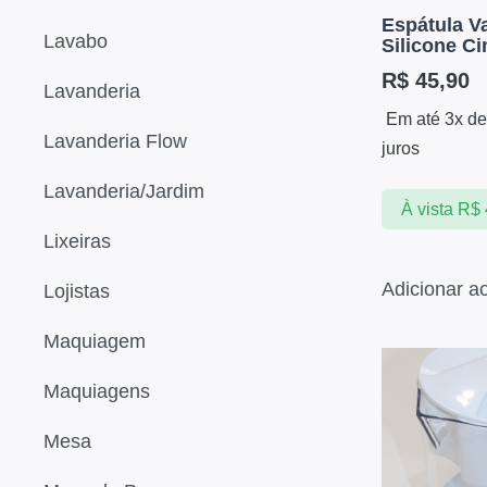
Espátula V
Lavabo
Silicone Ci
R$
45,90
Lavanderia
Em até 3x d
Lavanderia Flow
juros
Lavanderia/Jardim
À vista
R$
Lixeiras
Adicionar a
Lojistas
Maquiagem
Maquiagens
Mesa