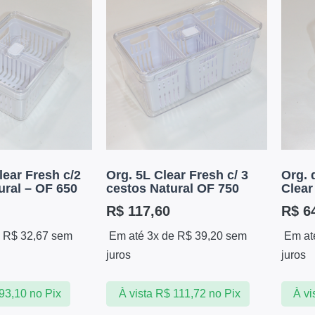
lear Fresh c/2
Org. 5L Clear Fresh c/ 3
Org. 
ural – OF 650
cestos Natural OF 750
Clear
R$
117,60
R$
64
e
R$
32,67
sem
Em até 3x de
R$
39,20
sem
Em at
juros
juros
93,10
no Pix
À vista
R$
111,72
no Pix
À vi