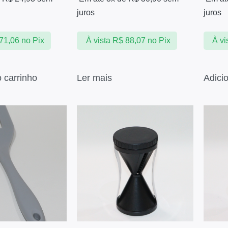
juros
juros
71,06
no Pix
À vista
R$
88,07
no Pix
À vi
o carrinho
Ler mais
Adici