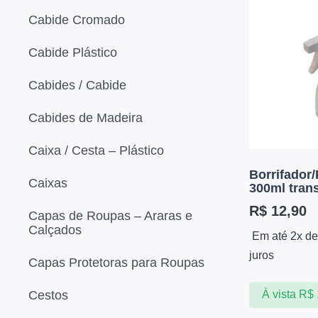
Cabide Cromado
Cabide Plástico
Cabides / Cabide
Cabides de Madeira
Caixa / Cesta – Plástico
Borrifador/
Caixas
300ml tran
R$
12,90
Capas de Roupas – Araras e
Calçados
Em até 2x d
juros
Capas Protetoras para Roupas
Cestos
À vista
R$