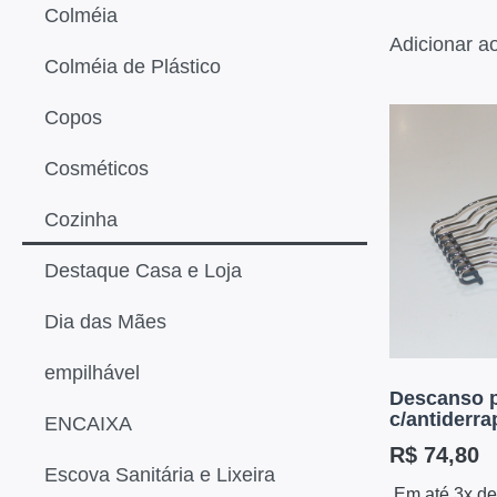
Colméia
Adicionar a
Colméia de Plástico
Copos
Cosméticos
Cozinha
Destaque Casa e Loja
Dia das Mães
empilhável
Descanso p
c/antiderr
ENCAIXA
R$
74,80
Escova Sanitária e Lixeira
Em até 3x d