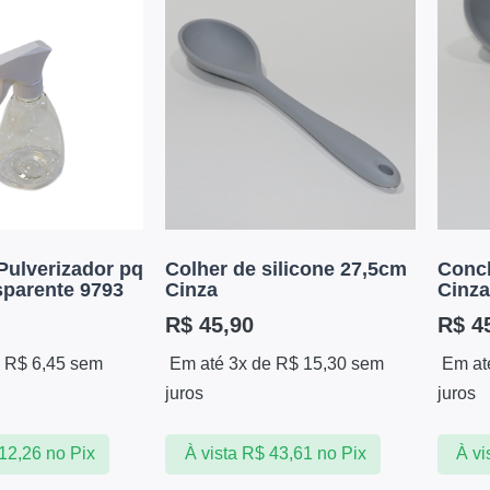
Pulverizador pq
Colher de silicone 27,5cm
Conch
sparente 9793
Cinza
Cinza
R$
45,90
R$
45
e
R$
6,45
sem
Em até 3x de
R$
15,30
sem
Em at
juros
juros
12,26
no Pix
À vista
R$
43,61
no Pix
À vi