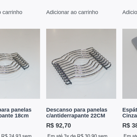
o carrinho
Adicionar ao carrinho
Adici
ara panelas
Descanso para panelas
Espát
apante 18cm
c/antiderrapante 22CM
Cinza
R$
92,70
R$
38
e
R$
24,93
sem
Em até 3x de
R$
30,90
sem
Em at