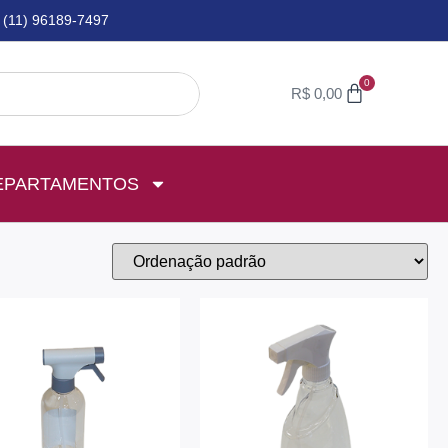
(11) 96189-7497
0
R$
0,00
EPARTAMENTOS