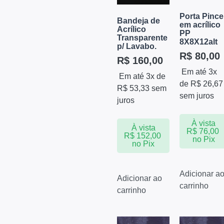
Porta Pince
Bandeja de
em acrílico
Acrílico
PP
Transparente
8X8X12alt
p/ Lavabo.
R$
80,00
R$
160,00
Em até 3x
Em até 3x de
de
R$
26,67
R$
53,33
sem
sem juros
juros
À vista
À vista
R$
76,00
R$
152,00
no Pix
no Pix
Adicionar a
Adicionar ao
carrinho
carrinho