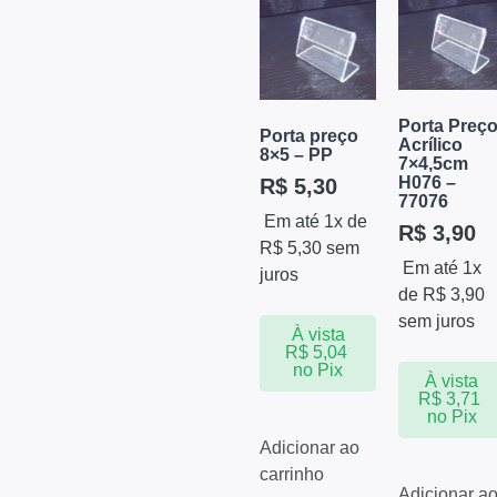
Porta Preç
Porta preço
Acrílico
8×5 – PP
7×4,5cm
H076 –
R$
5,30
77076
Em até 1x de
R$
3,90
R$
5,30
sem
Em até 1x
juros
de
R$
3,90
sem juros
À vista
R$
5,04
no Pix
À vista
R$
3,71
no Pix
Adicionar ao
carrinho
Adicionar a