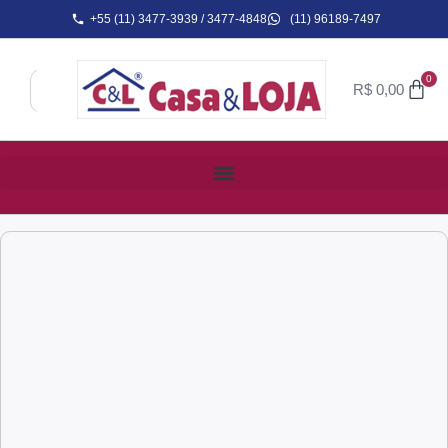
+55 (11) 3477-3939 / 3477-4848
(11) 96189-7497
0
R$
0,00