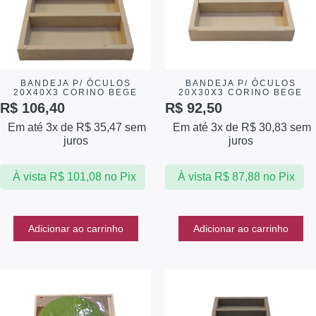
BANDEJA P/ ÓCULOS
BANDEJA P/ ÓCULOS
20X40X3 CORINO BEGE
20X30X3 CORINO BEGE
R$
106,40
R$
92,50
Em até 3x de
R$
35,47
sem
Em até 3x de
R$
30,83
sem
juros
juros
À vista
R$
101,08
no Pix
À vista
R$
87,88
no Pix
Adicionar ao carrinho
Adicionar ao carrinho