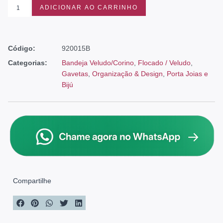
ADICIONAR AO CARRINHO
Código:
920015B
Categorias:
Bandeja Veludo/Corino
,
Flocado / Veludo
,
Gavetas
,
Organização & Design
,
Porta Joias e
Bijú
Compartilhe