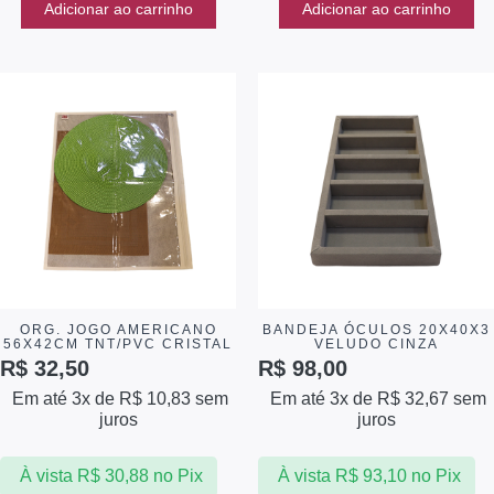
Adicionar ao carrinho
Adicionar ao carrinho
ORG. JOGO AMERICANO
BANDEJA ÓCULOS 20X40X3
56X42CM TNT/PVC CRISTAL
VELUDO CINZA
R$
32,50
R$
98,00
Em até 3x de
R$
10,83
sem
Em até 3x de
R$
32,67
sem
juros
juros
À vista
R$
30,88
no Pix
À vista
R$
93,10
no Pix