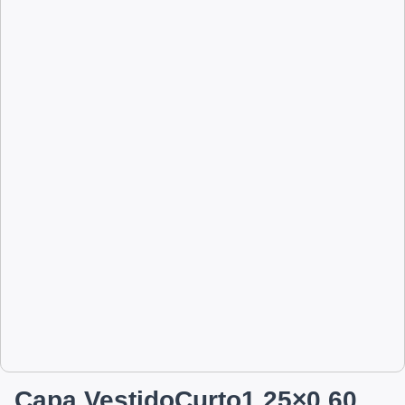
Capa VestidoCurto1.25×0,60