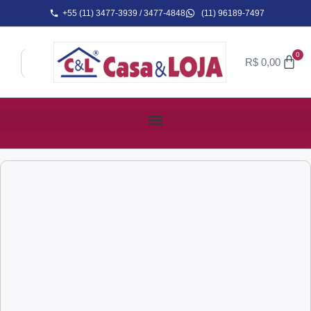
+55 (11) 3477-3939 / 3477-4848
(11) 96189-7497
0
R$
0,00