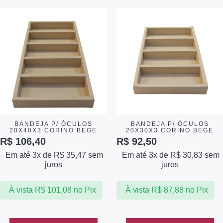
BANDEJA P/ ÓCULOS
BANDEJA P/ ÓCULOS
20X40X3 CORINO BEGE
20X30X3 CORINO BEGE
R$
106,40
R$
92,50
Em até 3x de
R$
35,47
sem
Em até 3x de
R$
30,83
sem
juros
juros
À vista
R$
101,08
no Pix
À vista
R$
87,88
no Pix