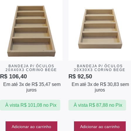
BANDEJA P/ ÓCULOS
BANDEJA P/ ÓCULOS
20X40X3 CORINO BEGE
20X30X3 CORINO BEGE
R$
106,40
R$
92,50
Em até 3x de
R$
35,47
sem
Em até 3x de
R$
30,83
sem
juros
juros
À vista
R$
101,08
no Pix
À vista
R$
87,88
no Pix
Adicionar ao carrinho
Adicionar ao carrinho