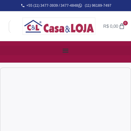
+55 (11) 3477-3939 / 3477-4848
(11) 96189-7497
0
R$
0,00