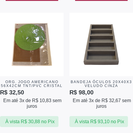
ORG. JOGO AMERICANO
BANDEJA ÓCULOS 20X40X3
56X42CM TNT/PVC CRISTAL
VELUDO CINZA
R$
32,50
R$
98,00
Em até 3x de
R$
10,83
sem
Em até 3x de
R$
32,67
sem
juros
juros
À vista
R$
30,88
no Pix
À vista
R$
93,10
no Pix