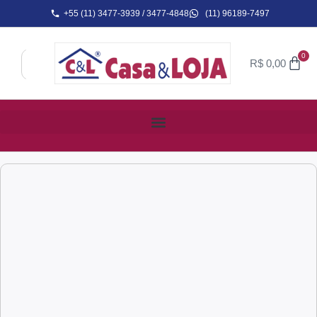
+55 (11) 3477-3939 / 3477-4848
(11) 96189-7497
0
R$
0,00