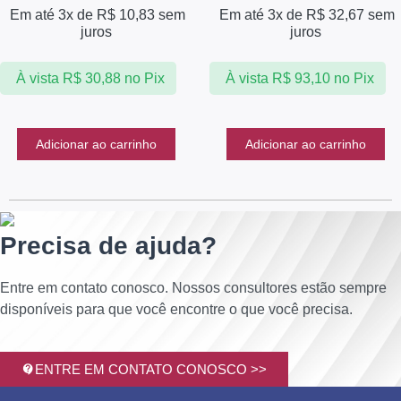
Em até 3x de
R$
10,83
sem
Em até 3x de
R$
32,67
sem
juros
juros
À vista
R$
30,88
no Pix
À vista
R$
93,10
no Pix
Adicionar ao carrinho
Adicionar ao carrinho
Precisa de ajuda?
Entre em contato conosco. Nossos consultores estão sempre
disponíveis para que você encontre o que você precisa.
ENTRE EM CONTATO CONOSCO >>