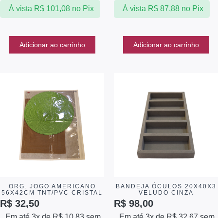
À vista
R$
101,08
no Pix
À vista
R$
87,88
no Pix
Adicionar ao carrinho
Adicionar ao carrinho
ORG. JOGO AMERICANO
BANDEJA ÓCULOS 20X40X3
56X42CM TNT/PVC CRISTAL
VELUDO CINZA
R$
32,50
R$
98,00
Em até 3x de
R$
10,83
sem
Em até 3x de
R$
32,67
sem