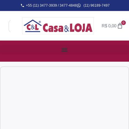
+55 (11) 3477-3939 / 3477-4848
(11) 96189-7497
0
R$
0,00