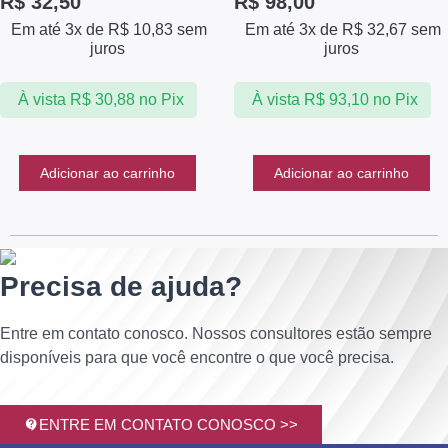
R$
32,50
R$
98,00
Em até 3x de
R$
10,83
sem
Em até 3x de
R$
32,67
sem
juros
juros
À vista
R$
30,88
no Pix
À vista
R$
93,10
no Pix
Adicionar ao carrinho
Adicionar ao carrinho
Precisa de ajuda?
Entre em contato conosco. Nossos consultores estão sempre
disponíveis para que você encontre o que você precisa.
ENTRE EM CONTATO CONOSCO >>