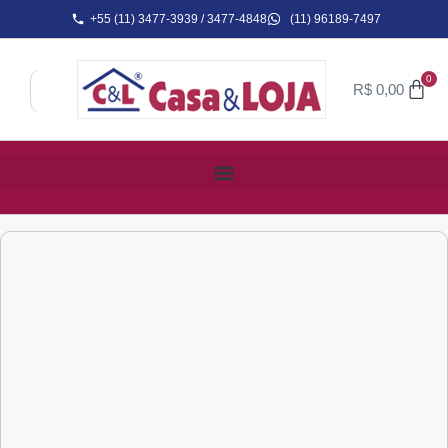
+55 (11) 3477-3939 / 3477-4848
(11) 96189-7497
0
R$
0,00