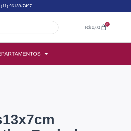
(11) 96189-7497
0
R$
0,00
EPARTAMENTOS
s13x7cm