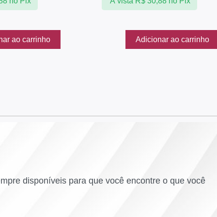
88
no Pix
À vista
R$
30,88
no Pix
nar ao carrinho
Adicionar ao carrinho
empre disponíveis para que você encontre o que você