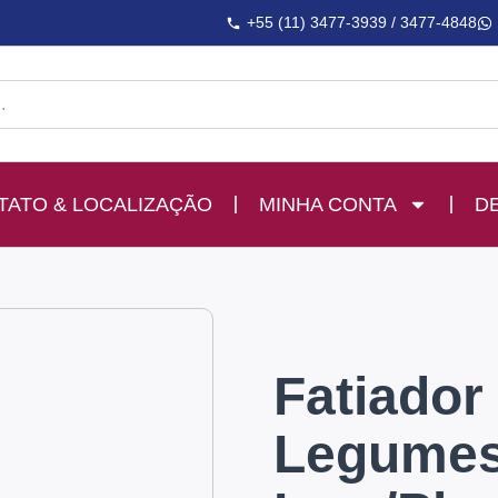
+55 (11) 3477-3939 / 3477-4848
TATO & LOCALIZAÇÃO
MINHA CONTA
D
Fatiador
Legume