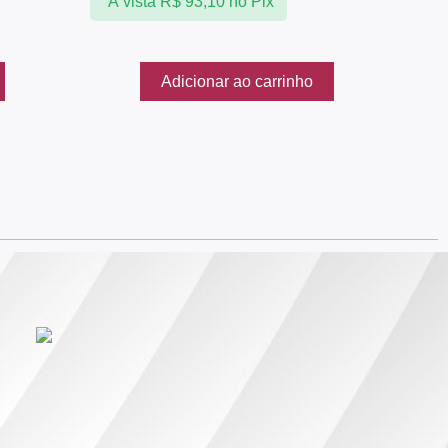
À vista
R$
93,10
no Pix
Adicionar ao carrinho