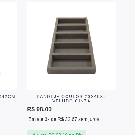
X42CM
BANDEJA ÓCULOS 20X40X3
VELUDO CINZA
R$
98,00
s
Em até 3x de
R$
32,67
sem juros