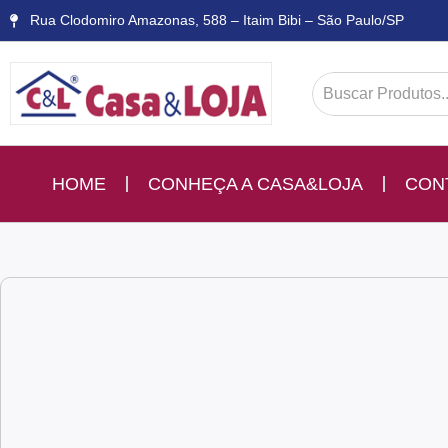
Rua Clodomiro Amazonas, 588 – Itaim Bibi – São Paulo/SP
HOME
CONHEÇA A CASA&LOJA
CON