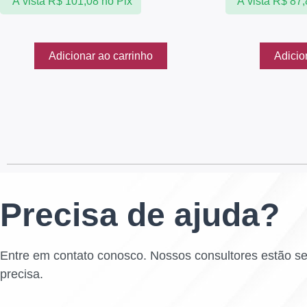
À vista
R$
101,08
no Pix
À vista
R$
87,
Adicionar ao carrinho
Adicio
Precisa de ajuda?
Entre em contato conosco. Nossos consultores estão s
precisa.