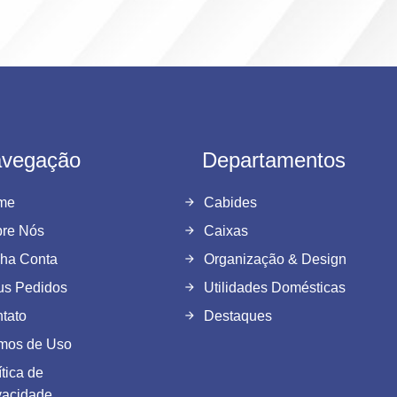
vegação
Departamentos
me
Cabides
re Nós
Caixas
ha Conta
Organização & Design
s Pedidos
Utilidades Domésticas
tato
Destaques
mos de Uso
ítica de
vacidade