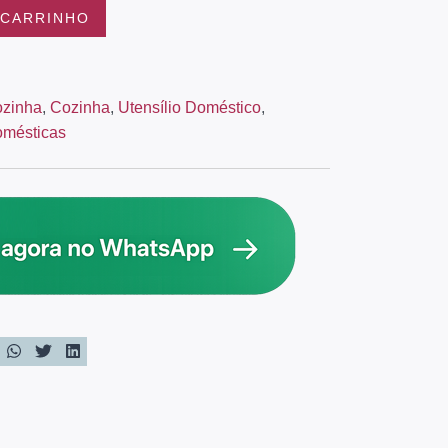
 CARRINHO
ozinha
,
Cozinha
,
Utensílio Doméstico
,
omésticas