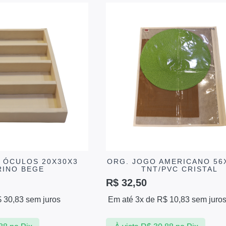
/ ÓCULOS 20X30X3
ORG. JOGO AMERICANO 56
RINO BEGE
TNT/PVC CRISTAL
R$
32,50
$
30,83
sem juros
Em até 3x de
R$
10,83
sem juro