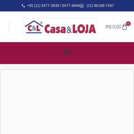
+55 (11) 3477-3939 / 3477-4848
(11) 96189-7497
0
R$
0,00