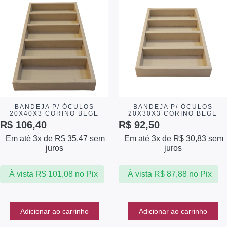
BANDEJA P/ ÓCULOS
BANDEJA P/ ÓCULOS
20X40X3 CORINO BEGE
20X30X3 CORINO BEGE
R$
106,40
R$
92,50
Em até 3x de
R$
35,47
sem
Em até 3x de
R$
30,83
sem
juros
juros
À vista
R$
101,08
no Pix
À vista
R$
87,88
no Pix
Adicionar ao carrinho
Adicionar ao carrinho