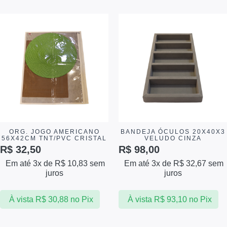
ORG. JOGO AMERICANO
BANDEJA ÓCULOS 20X40X3
56X42CM TNT/PVC CRISTAL
VELUDO CINZA
R$
32,50
R$
98,00
Em até 3x de
R$
10,83
sem
Em até 3x de
R$
32,67
sem
juros
juros
À vista
R$
30,88
no Pix
À vista
R$
93,10
no Pix