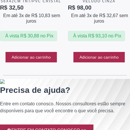
56X42CM TNT/PVC CRISTAL
VELUDO CINZA
R$
32,50
R$
98,00
Em até 3x de
R$
10,83
sem
Em até 3x de
R$
32,67
sem
juros
juros
À vista
R$
30,88
no Pix
À vista
R$
93,10
no Pix
Adicionar ao carrinho
Adicionar ao carrinho
Precisa de ajuda?
Entre em contato conosco. Nossos consultores estão sempre
disponíveis para que você encontre o que você precisa.