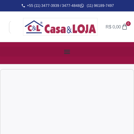
+55 (11) 3477-3939 / 3477-4848
(11) 96189-7497
0
R$
0,00