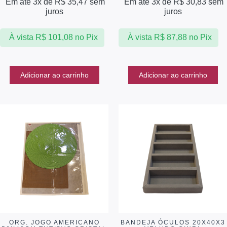
Em até 3x de
R$
35,47
sem
Em até 3x de
R$
30,83
sem
juros
juros
À vista
R$
101,08
no Pix
À vista
R$
87,88
no Pix
Adicionar ao carrinho
Adicionar ao carrinho
ORG. JOGO AMERICANO
BANDEJA ÓCULOS 20X40X3