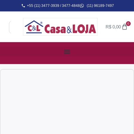
+55 (11) 3477-3939 / 3477-4848
(11) 96189-7497
0
R$
0,00