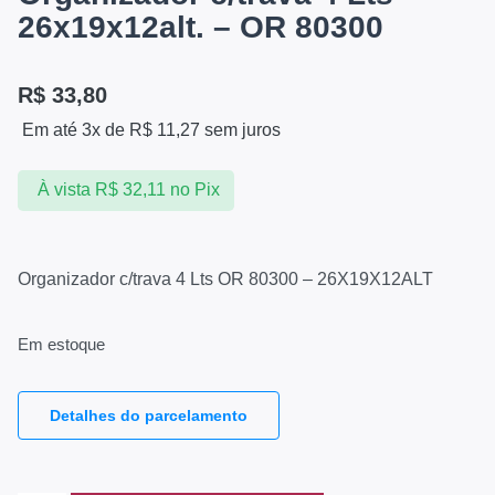
26x19x12alt. – OR 80300
R$
33,80
Em até 3x de
R$
11,27
sem juros
À vista
R$
32,11
no Pix
Organizador c/trava 4 Lts OR 80300 – 26X19X12ALT
Em estoque
Detalhes do parcelamento