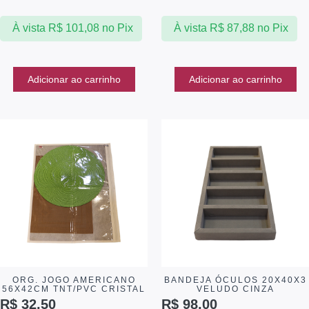
À vista
R$
101,08
no Pix
À vista
R$
87,88
no Pix
Adicionar ao carrinho
Adicionar ao carrinho
ORG. JOGO AMERICANO
BANDEJA ÓCULOS 20X40X3
56X42CM TNT/PVC CRISTAL
VELUDO CINZA
R$
32,50
R$
98,00