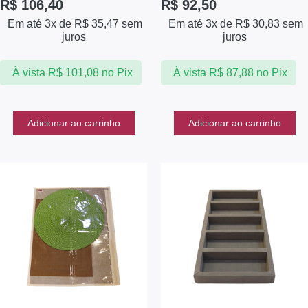
R$
106,40
R$
92,50
Em até 3x de
R$
35,47
sem
Em até 3x de
R$
30,83
sem
juros
juros
À vista
R$
101,08
no Pix
À vista
R$
87,88
no Pix
Adicionar ao carrinho
Adicionar ao carrinho