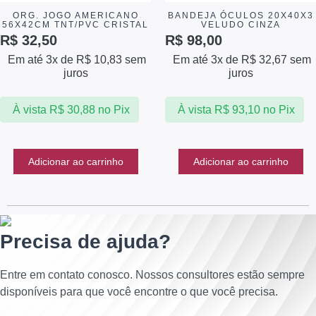
ORG. JOGO AMERICANO
BANDEJA ÓCULOS 20X40X3
56X42CM TNT/PVC CRISTAL
VELUDO CINZA
R$
32,50
R$
98,00
Em até 3x de
R$
10,83
sem
Em até 3x de
R$
32,67
sem
juros
juros
À vista
R$
30,88
no Pix
À vista
R$
93,10
no Pix
Adicionar ao carrinho
Adicionar ao carrinho
Precisa de ajuda?
Entre em contato conosco. Nossos consultores estão sempre
disponíveis para que você encontre o que você precisa.