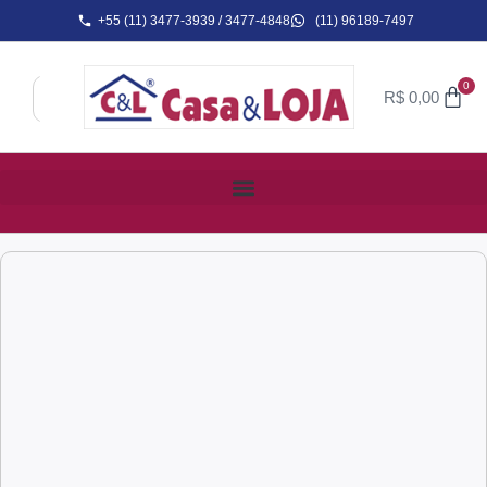
+55 (11) 3477-3939 / 3477-4848
(11) 96189-7497
0
R$
0,00