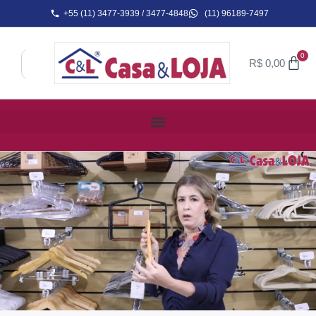
+55 (11) 3477-3939 / 3477-4848
(11) 96189-7497
0
R$
0,00