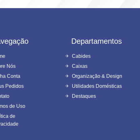
vegação
Departamentos
me
Cabides
re Nós
Caixas
ha Conta
Organização & Design
s Pedidos
Utilidades Domésticas
tato
Destaques
mos de Uso
ítica de
vacidade