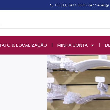
+55 (11) 3477-3939 / 3477-4848
TATO & LOCALIZAÇÃO
MINHA CONTA
D