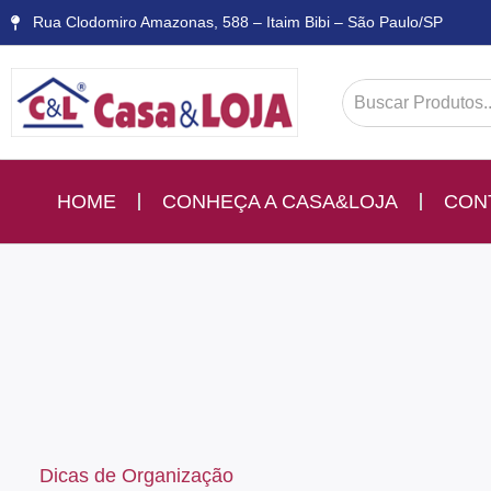
Rua Clodomiro Amazonas, 588 – Itaim Bibi – São Paulo/SP
HOME
CONHEÇA A CASA&LOJA
CON
Dicas de Organização