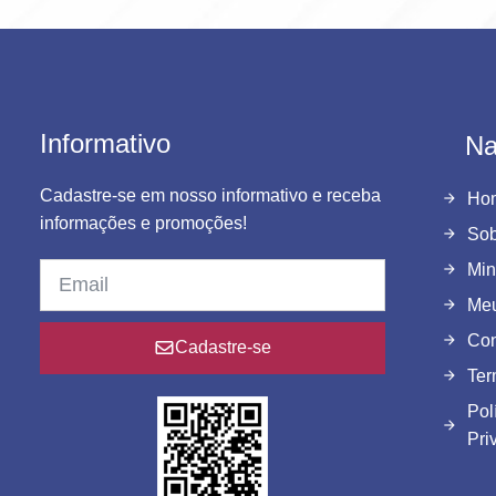
Informativo
Na
Cadastre-se em nosso informativo e receba
Ho
informações e promoções!
Sob
Min
Meu
Con
Cadastre-se
Ter
Pol
Pri