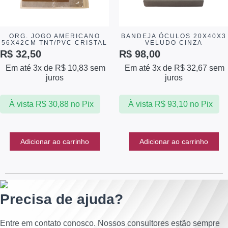
ORG. JOGO AMERICANO
BANDEJA ÓCULOS 20X40X3
56X42CM TNT/PVC CRISTAL
VELUDO CINZA
R$
32,50
R$
98,00
Em até 3x de
R$
10,83
sem
Em até 3x de
R$
32,67
sem
juros
juros
À vista
R$
30,88
no Pix
À vista
R$
93,10
no Pix
Adicionar ao carrinho
Adicionar ao carrinho
Precisa de ajuda?
Entre em contato conosco. Nossos consultores estão sempre