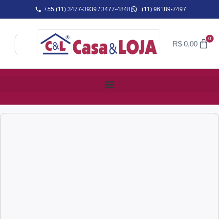
+55 (11) 3477-3939 / 3477-4848
(11) 96189-7497
0
R$
0,00